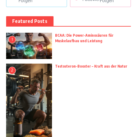
Folgen
Folgen
Featured Posts
BCAA: Die Power-Aminosäuren für
1
Muskelaufbau und Leistung
Testosteron-Booster – Kraft aus der Natur
2