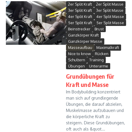
2er Split Kraft
2er Split Masse
3er Split Kraft
3er Split Masse
4er Split Kraft
4er Split Masse
5er Split Kraft
5er Split Masse
Beinstrecker
Brust
Ganzkörper Kraft
Ganzkörper Masse
Masseaufbau
Maximalkraft
Nice to know
Rücken
Schultern
Training
Übungen
Unterarme
Grundübungen für
Kraft und Masse
Im Bodybuilding konzentriert
man sich auf grundlegende
Übungen, die darauf abzielen,
Muskelmasse aufzubauen und
die körperliche Kraft zu
steigern. Diese Grundübungen,
oft auch als &quot...